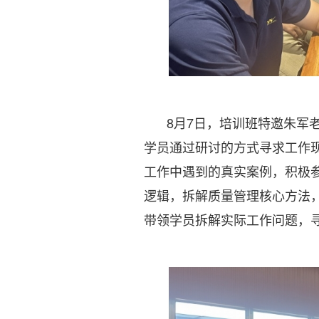
8月7日，培训班特邀朱军
学员通过研讨的方式寻求工作
工作中遇到的真实案例，积极参
逻辑，拆解质量管理核心方法
带领学员拆解实际工作问题，