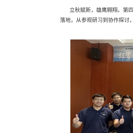
立秋赋新，雄鹰翱翔。第
落地，从参观研习到协作探讨