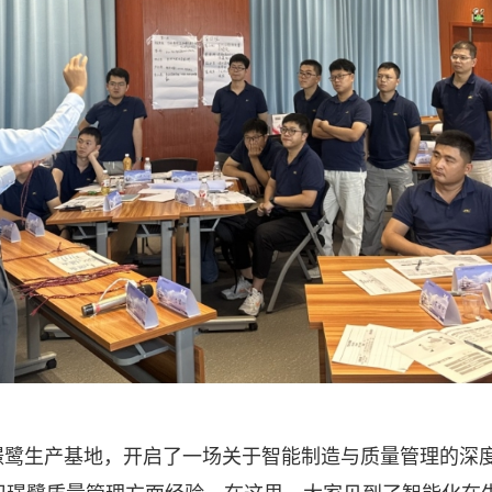
璟鹭生产基地，开启了一场关于智能制造与质量管理的深
习璟鹭质量管理方面经验。在这里，大家见到了智能化在