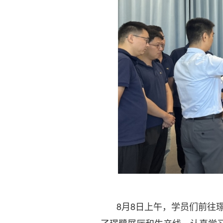
8月8日上午，学员们前往
了璟鹭展厅和生产线，认真学