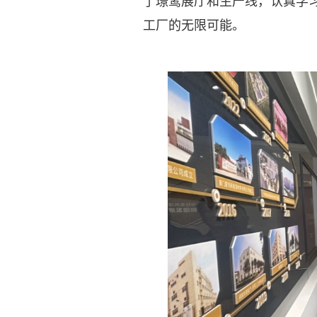
工厂的无限可能。