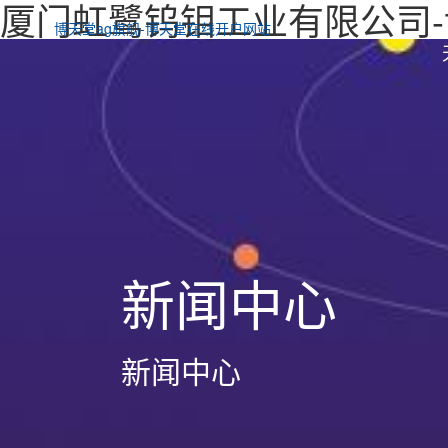
厦门虹鹭钨钼工业有限公司-
博天堂ag旗舰-博天堂在线开户网站
新闻中心
新闻中心