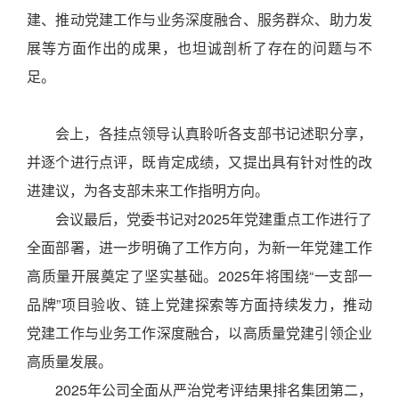
建、推动党建工作与业务深度融合、服务群众、助力发
展等方面作出的成果，也坦诚剖析了存在的问题与不
足。
会上，各挂点领导认真聆听各支部书记述职分享，
并逐个进行点评，既肯定成绩，又提出具有针对性的改
进建议，为各支部未来工作指明方向。
会议最后，党委书记对2025年党建重点工作进行了
全面部署，进一步明确了工作方向，为新一年党建工作
高质量开展奠定了坚实基础。2025年将围绕“一支部一
品牌”项目验收、链上党建探索等方面持续发力，推动
党建工作与业务工作深度融合，以高质量党建引领企业
高质量发展。
2025年公司全面从严治党考评结果排名集团第二，