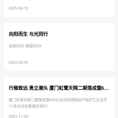
2025-04-15
向阳而生 与光同行
总结2023 展望2024
2024-02-05
行稳致远 勇立潮头 厦门虹鹭天翔二期落成暨600亿米光伏用钨丝产线开工仪式
厦门虹鹭天翔二期落成暨600亿米光伏用钨丝产线开工仪式于
11月30日在集美区举行！
2023-11-30