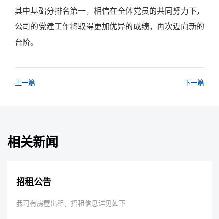
其中基础分排名第一，相信在全体党员的共同努力下，
公司的党建工作将取得更加优异的成绩，再次迈向新的
台阶。
上一篇
下一篇
相关新闻
招租公告
我司有房屋出租，招租信息详见如下