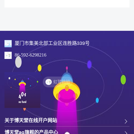
厦门市集美北部工业区连胜路339号
86-592-6298216
虹鹭钨钼
关于博天堂在线开户网站
博天堂ag旗舰的产品中心