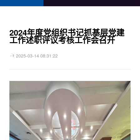
2024年度党组织书记抓基层党建
工作述职评议考核工作会召开
2025-03-14 08:31:22